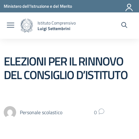
Vai ai contenuti
Vai al menu di navigazione
Vai al footer
Ministero dell'Istruzione e del Merito
Istituto Comprensivo
Luigi Settembrini
ELEZIONI PER IL RINNOVO
DEL CONSIGLIO D’ISTITUTO
Personale scolastico
0