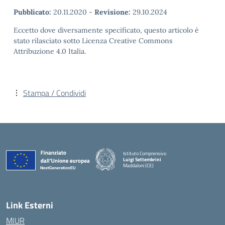
Pubblicato:
20.11.2020
-
Revisione:
29.10.2024
Eccetto dove diversamente specificato, questo articolo è
stato rilasciato sotto Licenza Creative Commons
Attribuzione 4.0 Italia.
Stampa / Condividi
Istituto Comprensivo
Luigi Settembrini
Maddaloni (CE)
— Visita la pagina iniziale della scuola
Link Esterni
MIUR