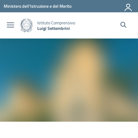
Vai ai contenuti
Vai al menu di navigazione
Vai al footer
Ministero dell'Istruzione e del Merito
Istituto Comprensivo
Luigi Settembrini