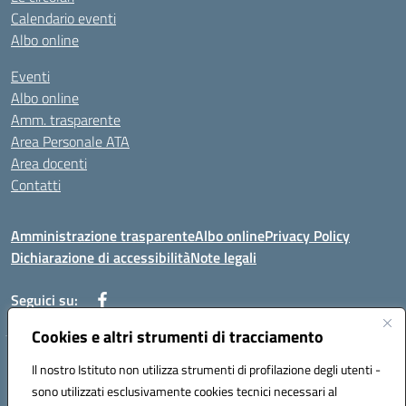
Calendario eventi
Albo online
Eventi
Albo online
Amm. trasparente
Area Personale ATA
Area docenti
Contatti
Amministrazione trasparente
Albo online
Privacy Policy
Dichiarazione di accessibilità
Note legali
Seguici su:
Cookies e altri strumenti di tracciamento
Indirizzo: VIA BRECCIAME, 46 - 81024 MADDALONI (CE)
Il nostro Istituto non utilizza strumenti di profilazione degli utenti -
Mail: CEIC8AU001@istruzione.it - Pec: CEIC8AU001@pec.istruzione.it -
sono utilizzati esclusivamente cookies tecnici necessari al
Telefono: 0823408721