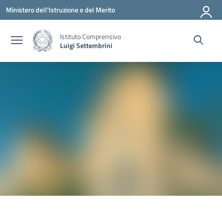
Vai ai contenuti
Vai al menu di navigazione
Vai al footer
Ministero dell'Istruzione e del Merito
Istituto Comprensivo
Luigi Settembrini