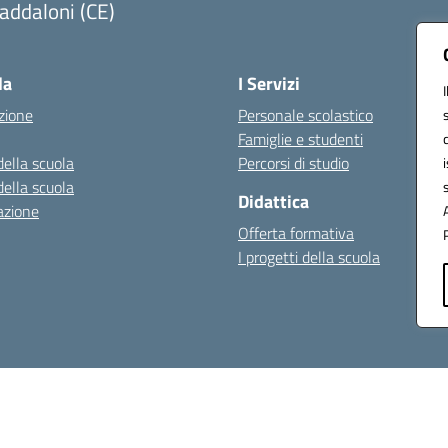
addaloni (CE)
Visita la pagina iniziale della scuola
la
I Servizi
zione
Personale scolastico
Famiglie e studenti
della scuola
Percorsi di studio
della scuola
Didattica
azione
Offerta formativa
I progetti della scuola
cy
Dichiarazione di accessibilità
Note legali