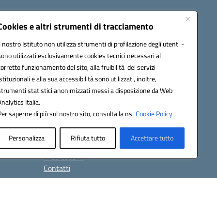
Cookies e altri strumenti di tracciamento
Novità
Il nostro Istituto non utilizza strumenti di profilazione degli utenti -
Le notizie
sono utilizzati esclusivamente cookies tecnici necessari al
Le circolari
corretto funzionamento del sito, alla fruibilità dei servizi
Calendario eventi
istituzionali e alla sua accessibilità sono utilizzati, inoltre,
Albo online
strumenti statistici anonimizzati messi a disposizione da Web
Analytics Italia.
Eventi
Per saperne di più sul nostro sito, consulta la ns.
Cookie Policy
Albo online
Amm. trasparente
Personalizza
Rifiuta tutto
Accettare tutto
Area Personale ATA
Area docenti
Contatti
Seguici su: