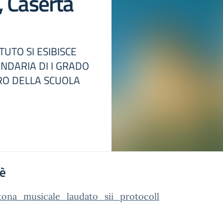
, Caserta
UTO SI ESIBISCE
NDARIA DI I GRADO
RO DELLA SCUOLA
'è
tona_musicale_laudato_sii_protocoll