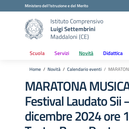
Vai ai contenuti
Vai al menu di navigazione
Vai al footer
Ministero dell'Istruzione e del Merito
Istituto Comprensivo
Luigi Settembrini
Maddaloni (CE)
Scuola
Servizi
Novità
Didattica
Home
Novità
Calendario eventi
MARATONA 
MARATONA MUSICA
Festival Laudato Sii 
dicembre 2024 ore 