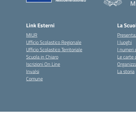
M
— 
Link Esterni
La Scuo
MIUR
Presenta
Ufficio Scolastico Regionale
I luoghi
Ufficio Scolastico Territoriale
I numeri 
Scuola in Chiaro
Le carte 
Iscrizioni On Line
Organizz
Invalsi
La storia
Comune
Amministrazione trasparente
Albo online
Privacy Poli