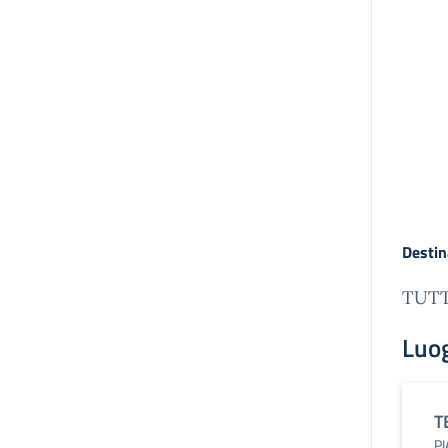
Destin
TUTT
Luo
T
PI