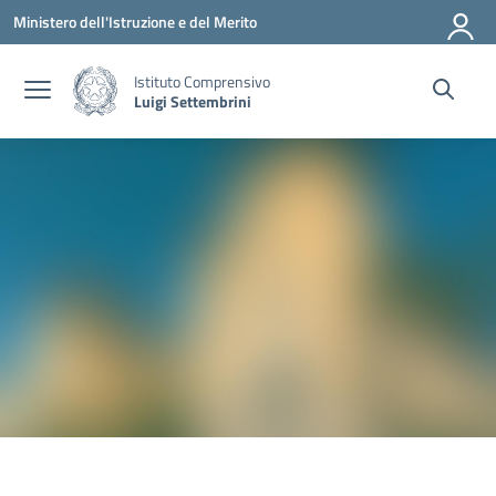
Vai ai contenuti
Vai al menu di navigazione
Vai al footer
Ministero dell'Istruzione e del Merito
Istituto Comprensivo
Luigi Settembrini