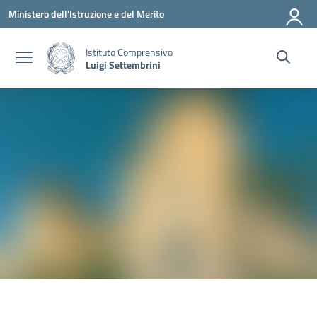
Vai ai contenuti
Vai al menu di navigazione
Vai al footer
Ministero dell'Istruzione e del Merito
Istituto Comprensivo
Luigi Settembrini