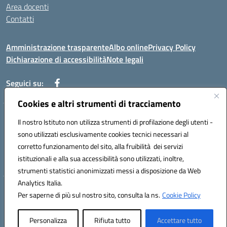
Area docenti
Contatti
Amministrazione trasparente
Albo online
Privacy Policy
Dichiarazione di accessibilità
Note legali
Seguici su:
Cookies e altri strumenti di tracciamento
Indirizzo: VIA BRECCIAME, 46 - 81024 MADDALONI (CE)
Il nostro Istituto non utilizza strumenti di profilazione degli utenti -
Mail: CEIC8AU001@istruzione.it - Pec: CEIC8AU001@pec.istruzione.it -
sono utilizzati esclusivamente cookies tecnici necessari al
Telefono: 0823408721
corretto funzionamento del sito, alla fruibilità dei servizi
Meccanografico: CEIC8AU001
istituzionali e alla sua accessibilità sono utilizzati, inoltre,
Codice fiscale: 93086080616
strumenti statistici anonimizzati messi a disposizione da Web
Analytics Italia.
Hosting & Powered by 3D Solution S.r.l.
Per saperne di più sul nostro sito, consulta la ns.
Cookie Policy
Concept & Design by Designers Italia
Personalizza
Rifiuta tutto
Accettare tutto