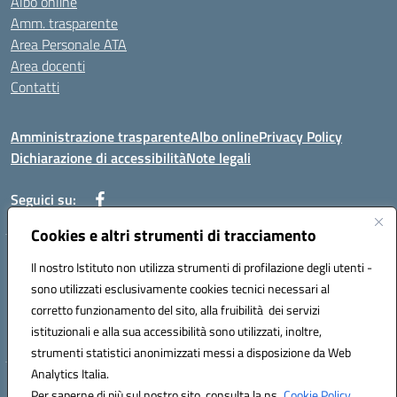
Albo online
Amm. trasparente
Area Personale ATA
Area docenti
Contatti
Amministrazione trasparente
Albo online
Privacy Policy
Dichiarazione di accessibilità
Note legali
Seguici su:
Cookies e altri strumenti di tracciamento
Indirizzo: VIA BRECCIAME, 46 - 81024 MADDALONI (CE)
Il nostro Istituto non utilizza strumenti di profilazione degli utenti -
Mail: CEIC8AU001@istruzione.it - Pec: CEIC8AU001@pec.istruzione.it -
sono utilizzati esclusivamente cookies tecnici necessari al
Telefono: 0823408721
corretto funzionamento del sito, alla fruibilità dei servizi
Meccanografico: CEIC8AU001
istituzionali e alla sua accessibilità sono utilizzati, inoltre,
Codice fiscale: 93086080616
strumenti statistici anonimizzati messi a disposizione da Web
Analytics Italia.
Hosting & Powered by 3D Solution S.r.l.
Per saperne di più sul nostro sito, consulta la ns.
Cookie Policy