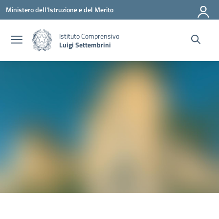
Vai ai contenuti
Vai al menu di navigazione
Vai al footer
Ministero dell'Istruzione e del Merito
Istituto Comprensivo
Luigi Settembrini