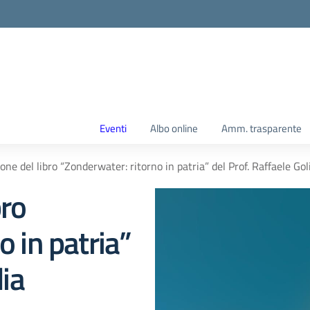
Eventi
Albo online
Amm. trasparente
ne del libro “Zonderwater: ritorno in patria” del Prof. Raffaele Gol
bro
 in patria”
lia