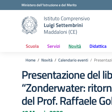
Vai ai contenuti
Vai al menu di navigazione
Vai al footer
Ministero dell'Istruzione e del Merito
Istituto Comprensivo
Luigi Settembrini
Maddaloni (CE)
Scuola
Servizi
Novità
Didattica
Home
Novità
Calendario eventi
Presentazio
Presentazione del li
“Zonderwater: ritorno
del Prof. Raffaele Go