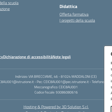
della scuola
Didattica
azione
Offerta formativa
I progetti della scuola
cy
Dichiarazione di accessibilità
Note legali
Indirizzo: VIA BRECCIAME, 46 - 81024 MADDALONI (CE)
IC8AU001@istruzione.it - Pec: CEIC8AU001@pec.istruzione.it - Telefono: 0
Meccanografico: CEIC8AU001
Codice fiscale: 93086080616
Hosting & Powered by 3D Solution S.r.l.