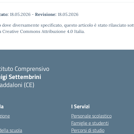
cato:
18.05.2026
-
Revisione:
18.05.2026
 dove diversamente specificato, questo articolo è stato rilasciato sot
a Creative Commons Attribuzione 4.0 Italia.
tituto Comprensivo
igi Settembrini
addaloni (CE)
Visita la pagina iniziale della scuola
la
I Servizi
zione
Personale scolastico
Famiglie e studenti
della scuola
Percorsi di studio