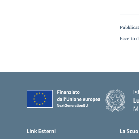
Pubblicat
Eccetto d
Is
Lu
M
— 
Link Esterni
La Scuo