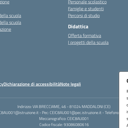
zione
Personale scolastico
Famiglie e studenti
della scuola
Percorsi di studio
della scuola
Didattica
azione
Offerta formativa
I progetti della scuola
cy
Dichiarazione di accessibilità
Note legali
Indirizzo: VIA BRECCIAME, 46 - 81024 MADDALONI (CE)
IC8AU001@istruzione.it - Pec: CEIC8AU001@pec.istruzione.it - Telefono: 0
Meccanografico: CEIC8AU001
Codice fiscale: 93086080616