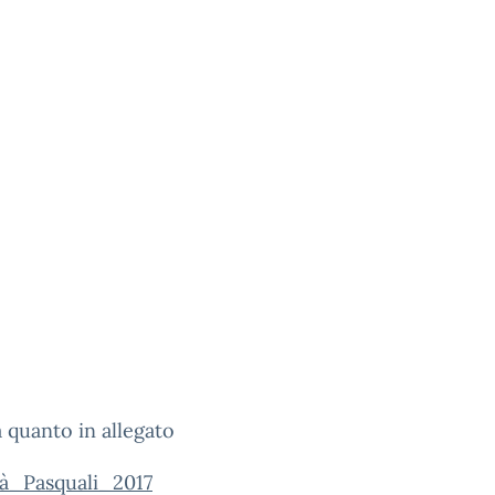
a quanto in allegato
tà_Pasquali_2017