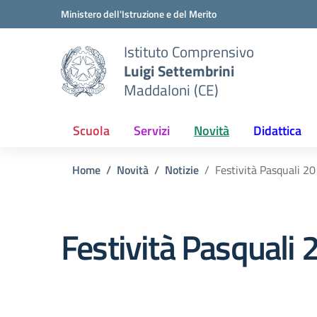
Vai ai contenuti
Vai al menu di navigazione
Vai al footer
Ministero dell'Istruzione e del Merito
Istituto Comprensivo
Luigi Settembrini
Maddaloni (CE)
Scuola
Servizi
Novità
Didattica
Home
Novità
Notizie
Festività Pasquali 2
Festività Pasquali