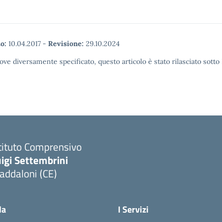
o:
10.04.2017
-
Revisione:
29.10.2024
ove diversamente specificato, questo articolo è stato rilasciato sott
tituto Comprensivo
igi Settembrini
addaloni (CE)
Visita la pagina iniziale della scuola
la
I Servizi