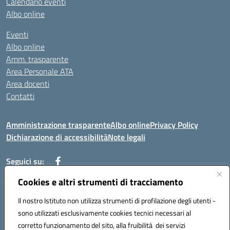
Calendario eventi
Albo online
Eventi
Albo online
Amm. trasparente
Area Personale ATA
Area docenti
Contatti
Amministrazione trasparente
Albo online
Privacy Policy
Dichiarazione di accessibilità
Note legali
Seguici su:
Cookies e altri strumenti di tracciamento
Indirizzo: VIA BRECCIAME, 46 - 81024 MADDALONI (CE)
Il nostro Istituto non utilizza strumenti di profilazione degli utenti -
Mail: CEIC8AU001@istruzione.it - Pec: CEIC8AU001@pec.istruzione.it -
sono utilizzati esclusivamente cookies tecnici necessari al
Telefono: 0823408721
corretto funzionamento del sito, alla fruibilità dei servizi
Meccanografico: CEIC8AU001