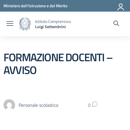
Vai ai contenuti
Vai al menu di navigazione
Vai al footer
Ministero dell'Istruzione e del Merito
Istituto Comprensivo
Luigi Settembrini
FORMAZIONE DOCENTI –
AVVISO
Personale scolastico
0