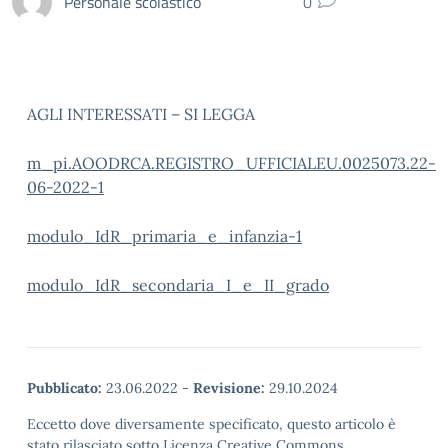
Personale scolastico
0
AGLI INTERESSATI – SI LEGGA
m_pi.AOODRCA.REGISTRO_UFFICIALEU.0025073.22-
06-2022-1
modulo_IdR_primaria_e_infanzia-1
modulo_IdR_secondaria_I_e_II_grado
Pubblicato:
23.06.2022
-
Revisione:
29.10.2024
Eccetto dove diversamente specificato, questo articolo è
stato rilasciato sotto Licenza Creative Commons