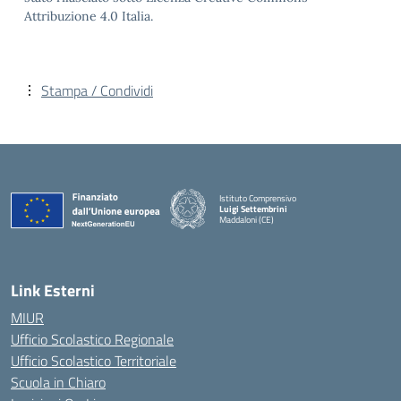
Attribuzione 4.0 Italia.
Stampa / Condividi
Istituto Comprensivo
Luigi Settembrini
Maddaloni (CE)
— Visita la pagina iniziale della scuola
Link Esterni
MIUR
Ufficio Scolastico Regionale
Ufficio Scolastico Territoriale
Scuola in Chiaro