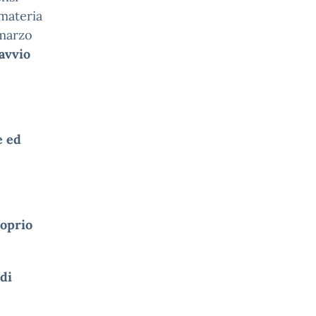
 materia
 marzo
’avvio
e ed
roprio
di