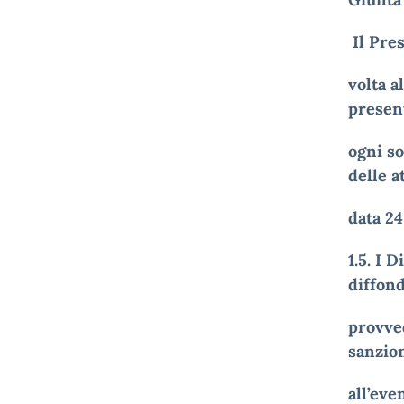
Il Pre
volta a
presen
ogni so
delle a
data 2
1.5. I 
diffond
provve
sanzio
all’eve