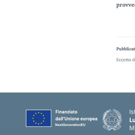
provve
Pubblicat
Eccetto d
Is
Lu
M