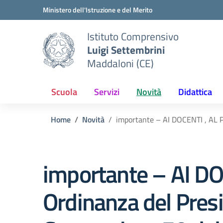
Vai ai contenuti
Vai al menu di navigazione
Vai al footer
Ministero dell'Istruzione e del Merito
Istituto Comprensivo
Luigi Settembrini
Maddaloni (CE)
Scuola
Servizi
Novità
Didattica
Home
Novità
importante – AI DOCENTI , AL P
importante – AI D
Ordinanza del Presi