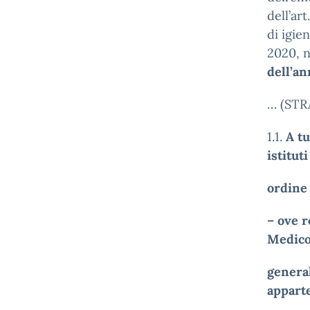
dell’ar
di igie
2020, n
dell’a
… (STR
1.1.
A tu
istituti
ordine 
– ove r
Medico
genera
apparte