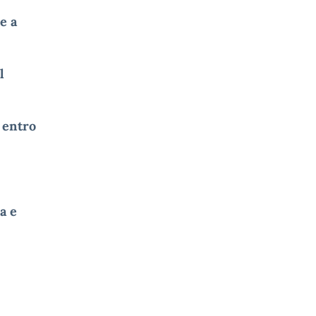
e a
l
 entro
a e