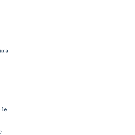
tura
 le
e