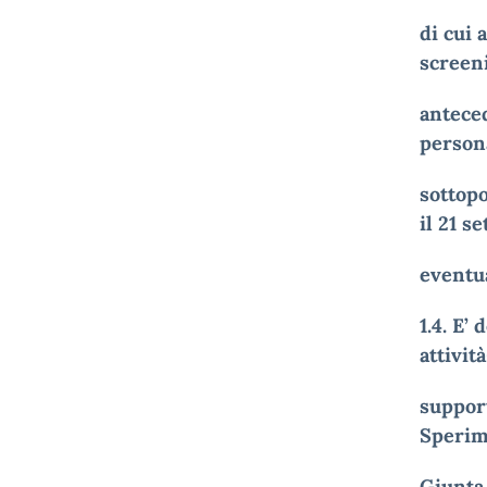
di cui 
screeni
anteced
persona
sottopo
il 21 s
eventua
1.4. E’
attivit
support
Sperim
Giunta