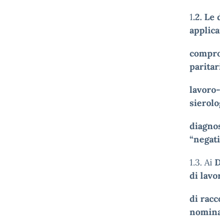
1
.2. Le
applica
comprov
paritar
lavoro-
sierol
diagnos
“negati
1.3. Ai
D
di lavo
di racc
nominat