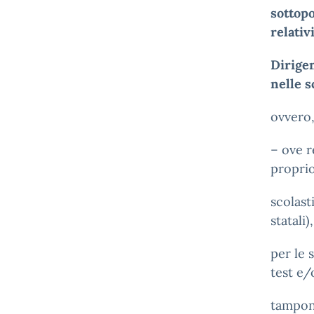
sottopo
relativ
Dirigen
nelle s
ovvero,
– ove r
proprio
scolast
statali)
per le 
test e/
tampone