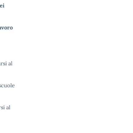
ei
lavoro
rsi al
 scuole
si al