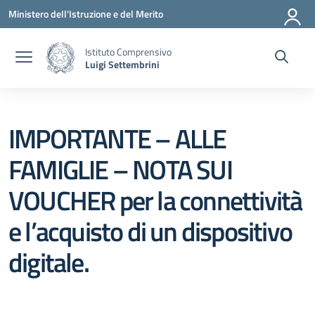
Vai ai contenuti
Vai al menu di navigazione
Vai al footer
Ministero dell'Istruzione e del Merito
Istituto Comprensivo
Luigi Settembrini
IMPORTANTE – ALLE
FAMIGLIE – NOTA SUI
VOUCHER per la connettività
e l’acquisto di un dispositivo
digitale.