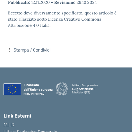
Pubblicato:
12.11.2020
-
Revisione:
29.10.2024
Eccetto dove diversamente specificato, questo articolo è
stato rilasciato sotto Licenza Creative Commons
Attribuzione 4.0 Italia.
Stampa / Condividi
Istituto Comprensivo
Luigi Settembrini
Maddaloni (CE)
— Visita la pagina iniziale della scuola
Link Esterni
MIUR
Ufficio Scolastico Regionale