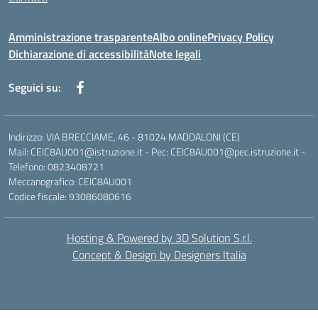
Amministrazione trasparente
Albo online
Privacy Policy
Dichiarazione di accessibilità
Note legali
Seguici su:
Indirizzo: VIA BRECCIAME, 46 - 81024 MADDALONI (CE)
Mail: CEIC8AU001@istruzione.it - Pec: CEIC8AU001@pec.istruzione.it -
Telefono: 0823408721
Meccanografico: CEIC8AU001
Codice fiscale: 93086080616
Hosting & Powered by 3D Solution S.r.l.
Concept & Design by Designers Italia