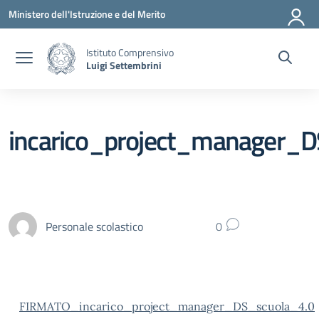
Vai ai contenuti
Vai al menu di navigazione
Vai al footer
Ministero dell'Istruzione e del Merito
Istituto Comprensivo
Luigi Settembrini
incarico_project_manager_D
Personale scolastico
0
FIRMATO_incarico_project_manager_DS_scuola_4.0