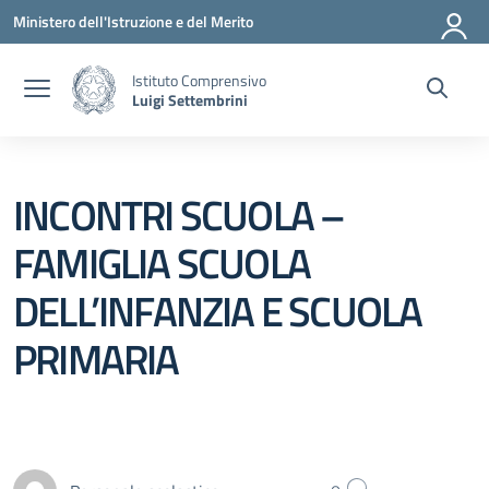
Vai ai contenuti
Vai al menu di navigazione
Vai al footer
Ministero dell'Istruzione e del Merito
Istituto Comprensivo
Luigi Settembrini
INCONTRI SCUOLA –
FAMIGLIA SCUOLA
DELL’INFANZIA E SCUOLA
PRIMARIA