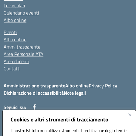
Le circolari
Calendario eventi
Albo online
Eventi
Albo online
Amm. trasparente
Area Personale ATA
Area docenti
Contatti
Amministrazione trasparente
Albo online
Privacy Policy
Dichiarazione di accessibilità
Note legali
Seguici su:
Cookies e altri strumenti di tracciamento
Indirizzo: VIA BRECCIAME, 46 - 81024 MADDALONI (CE)
Il nostro Istituto non utilizza strumenti di profilazione degli utenti -
Mail: CEIC8AU001@istruzione.it - Pec: CEIC8AU001@pec.istruzione.it -