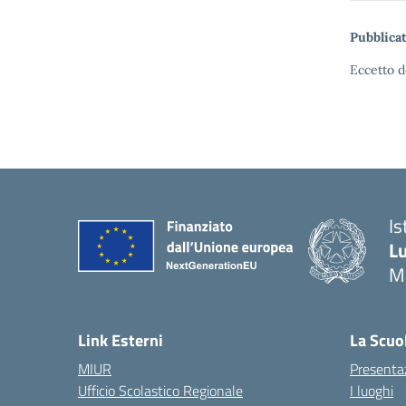
Pubblicat
Eccetto d
Is
Lu
M
— 
Link Esterni
La Scuo
MIUR
Presenta
Ufficio Scolastico Regionale
I luoghi