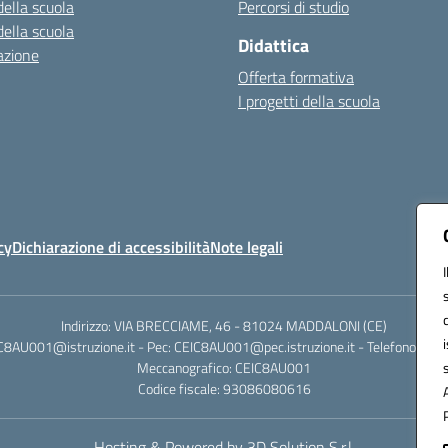
della scuola
Percorsi di studio
della scuola
Didattica
azione
Offerta formativa
I progetti della scuola
cy
Dichiarazione di accessibilità
Note legali
Indirizzo: VIA BRECCIAME, 46 - 81024 MADDALONI (CE)
IC8AU001@istruzione.it - Pec: CEIC8AU001@pec.istruzione.it - Telefono: 0
Meccanografico: CEIC8AU001
Codice fiscale: 93086080616
Hosting & Powered by 3D Solution S.r.l.