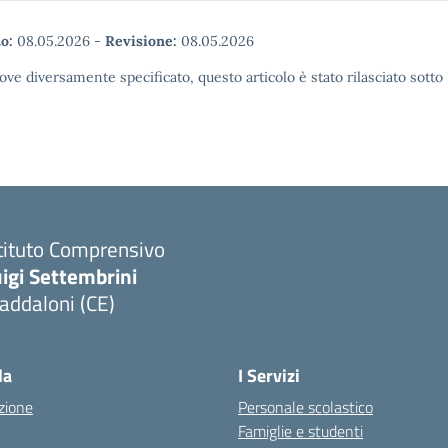
o:
08.05.2026
-
Revisione:
08.05.2026
ove diversamente specificato, questo articolo è stato rilasciato sott
tituto Comprensivo
igi Settembrini
addaloni (CE)
Visita la pagina iniziale della scuola
la
I Servizi
zione
Personale scolastico
Famiglie e studenti