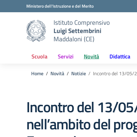
Vai ai contenuti
Vai al menu di navigazione
Vai al footer
Ministero dell'Istruzione e del Merito
Istituto Comprensivo
Luigi Settembrini
Maddaloni (CE)
Scuola
Servizi
Novità
Didattica
Home
Novità
Notizie
Incontro del 13/05/20
Incontro del 13/05/
nell’ambito del pro