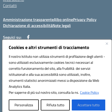
Contatti
Amministrazione trasparente
Albo online
Privacy Policy
Dichiarazione di accessibilità
Note legali
Seguici su:
Cookies e altri strumenti di tracciamento
Indirizzo: VIA BRECCIAME, 46 - 81024 MADDALONI (CE)
Il nostro Istituto non utilizza strumenti di profilazione degli utenti -
Mail: CEIC8AU001@istruzione.it - Pec: CEIC8AU001@pec.istruzione.it -
sono utilizzati esclusivamente cookies tecnici necessari al
Telefono: 0823408721
corretto funzionamento del sito, alla fruibilità dei servizi
Meccanografico: CEIC8AU001
istituzionali e alla sua accessibilità sono utilizzati, inoltre,
Codice fiscale: 93086080616
strumenti statistici anonimizzati messi a disposizione da Web
Analytics Italia.
Hosting & Powered by 3D Solution S.r.l.
Per saperne di più sul nostro sito, consulta la ns.
Cookie Policy
Concept & Design by Designers Italia
Personalizza
Rifiuta tutto
Accettare tutto