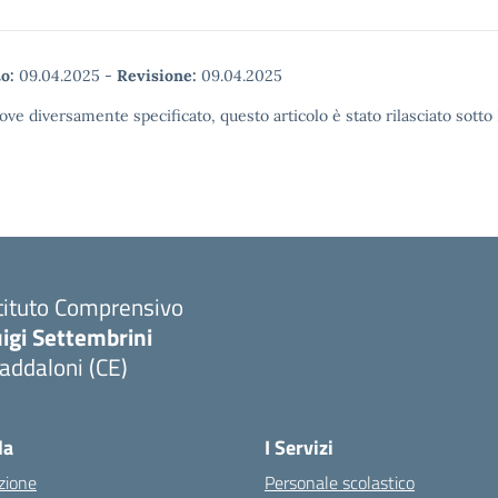
o:
09.04.2025
-
Revisione:
09.04.2025
ove diversamente specificato, questo articolo è stato rilasciato sott
tituto Comprensivo
igi Settembrini
addaloni (CE)
Visita la pagina iniziale della scuola
la
I Servizi
zione
Personale scolastico