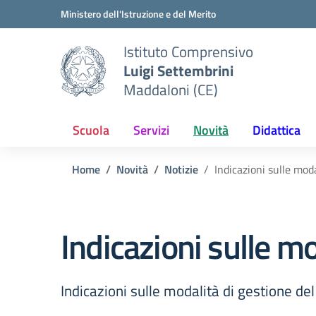
Vai ai contenuti
Vai al menu di navigazione
Vai al footer
Ministero dell'Istruzione e del Merito
Istituto Comprensivo
Luigi Settembrini
Maddaloni (CE)
Scuola
Servizi
Novità
Didattica
Home
Novità
Notizie
Indicazioni sulle moda
Indicazioni sulle mo
Indicazioni sulle modalità di gestione del