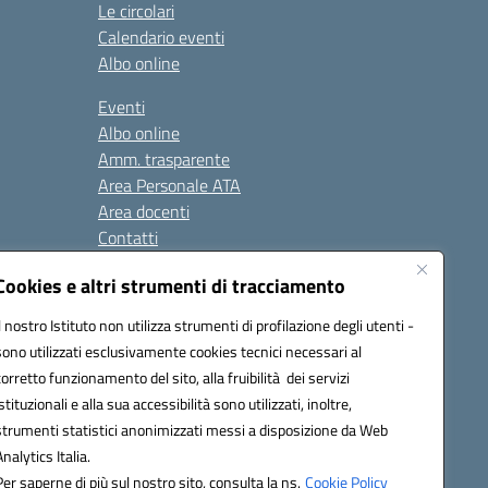
Le circolari
Calendario eventi
Albo online
Eventi
Albo online
Amm. trasparente
Area Personale ATA
Area docenti
Contatti
Cookies e altri strumenti di tracciamento
Seguici su:
Il nostro Istituto non utilizza strumenti di profilazione degli utenti -
sono utilizzati esclusivamente cookies tecnici necessari al
corretto funzionamento del sito, alla fruibilità dei servizi
istituzionali e alla sua accessibilità sono utilizzati, inoltre,
823408721
strumenti statistici anonimizzati messi a disposizione da Web
Analytics Italia.
Per saperne di più sul nostro sito, consulta la ns.
Cookie Policy