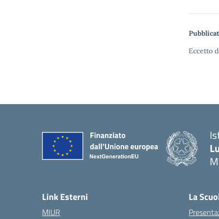
Pubblicat
Eccetto d
Is
Lu
M
— 
Link Esterni
La Scuo
MIUR
Presenta