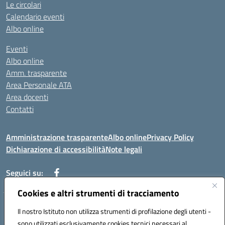
Le circolari
Calendario eventi
Albo online
Eventi
Albo online
Amm. trasparente
Area Personale ATA
Area docenti
Contatti
Amministrazione trasparente
Albo online
Privacy Policy
Dichiarazione di accessibilità
Note legali
Seguici su:
Cookies e altri strumenti di tracciamento
Indirizzo: VIA BRECCIAME, 46 - 81024 MADDALONI (CE)
Il nostro Istituto non utilizza strumenti di profilazione degli utenti -
Mail: CEIC8AU001@istruzione.it - Pec: CEIC8AU001@pec.istruzione.it -
sono utilizzati esclusivamente cookies tecnici necessari al