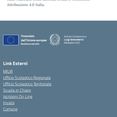
Attribuzione 4.0 Italia.
Istituto Comprensivo
Luigi Settembrini
Maddaloni (CE)
— Visita la pagina iniziale della scuola
Link Esterni
MIUR
Ufficio Scolastico Regionale
Ufficio Scolastico Territoriale
Scuola in Chiaro
Iscrizioni On Line
Invalsi
Comune