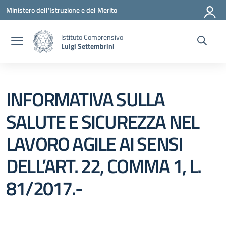
Vai ai contenuti
Vai al menu di navigazione
Vai al footer
Ministero dell'Istruzione e del Merito
Istituto Comprensivo
Luigi Settembrini
INFORMATIVA SULLA
SALUTE E SICUREZZA NEL
LAVORO AGILE AI SENSI
DELL’ART. 22, COMMA 1, L.
81/2017.-