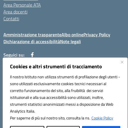
Area Personale ATA
Area docenti
Contatti
Amministrazione trasparente
Albo online
Privacy Policy
Dichiarazione di accessibilità
Note legali
Seguici su:
Cookies e altri strumenti di tracciamento
Indirizzo: VIA BRECCIAME, 46 - 81024 MADDALONI (CE)
Il nostro Istituto non utilizza strumenti di profilazione degli utenti -
Mail: CEIC8AU001@istruzione.it - Pec: CEIC8AU001@pec.istruzione.it -
sono utilizzati esclusivamente cookies tecnici necessari al
Telefono: 0823408721
corretto funzionamento del sito, alla fruibilità dei servizi
Meccanografico: CEIC8AU001
istituzionali e alla sua accessibilità sono utilizzati, inoltre,
Codice fiscale: 93086080616
strumenti statistici anonimizzati messi a disposizione da Web
Analytics Italia.
Hosting & Powered by 3D Solution S.r.l.
Per saperne di più sul nostro sito, consulta la ns.
Cookie Policy
Concept & Design by Designers Italia