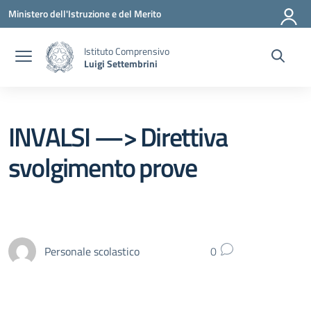
Vai ai contenuti
Vai al menu di navigazione
Vai al footer
Ministero dell'Istruzione e del Merito
Istituto Comprensivo
Luigi Settembrini
INVALSI —> Direttiva
svolgimento prove
Personale scolastico
0