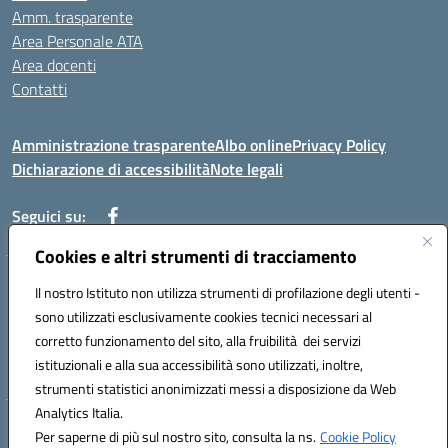
Amm. trasparente
Area Personale ATA
Area docenti
Contatti
Amministrazione trasparente
Albo online
Privacy Policy
Dichiarazione di accessibilità
Note legali
Seguici su:
Cookies e altri strumenti di tracciamento
Indirizzo: VIA BRECCIAME, 46 - 81024 MADDALONI (CE)
Il nostro Istituto non utilizza strumenti di profilazione degli utenti -
Mail: CEIC8AU001@istruzione.it - Pec: CEIC8AU001@pec.istruzione.it -
sono utilizzati esclusivamente cookies tecnici necessari al
Telefono: 0823408721
corretto funzionamento del sito, alla fruibilità dei servizi
Meccanografico: CEIC8AU001
istituzionali e alla sua accessibilità sono utilizzati, inoltre,
Codice fiscale: 93086080616
strumenti statistici anonimizzati messi a disposizione da Web
Analytics Italia.
Hosting & Powered by 3D Solution S.r.l.
Per saperne di più sul nostro sito, consulta la ns.
Cookie Policy