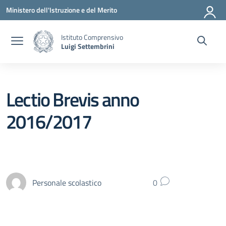
Vai ai contenuti
Vai al menu di navigazione
Vai al footer
Ministero dell'Istruzione e del Merito
Istituto Comprensivo
Luigi Settembrini
Lectio Brevis anno
2016/2017
Personale scolastico
0