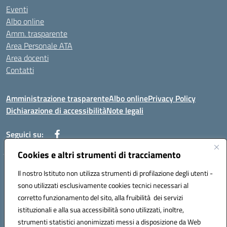
Eventi
Albo online
Amm. trasparente
Area Personale ATA
Area docenti
Contatti
Amministrazione trasparente
Albo online
Privacy Policy
Dichiarazione di accessibilità
Note legali
Seguici su:
Cookies e altri strumenti di tracciamento
Indirizzo: VIA BRECCIAME, 46 - 81024 MADDALONI (CE)
Il nostro Istituto non utilizza strumenti di profilazione degli utenti -
Mail: CEIC8AU001@istruzione.it - Pec: CEIC8AU001@pec.istruzione.it -
sono utilizzati esclusivamente cookies tecnici necessari al
Telefono: 0823408721
corretto funzionamento del sito, alla fruibilità dei servizi
Meccanografico: CEIC8AU001
istituzionali e alla sua accessibilità sono utilizzati, inoltre,
Codice fiscale: 93086080616
strumenti statistici anonimizzati messi a disposizione da Web