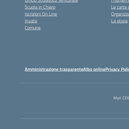
Ufficio Scolastico Territoriale
I numeri 
Scuola in Chiaro
Le carte 
Iscrizioni On Line
Organizz
Invalsi
La storia
Comune
Amministrazione trasparente
Albo online
Privacy Poli
Mail: CE