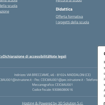
della scuola
Percorsi di studio
della scuola
Didattica
azione
Offerta formativa
I progetti della scuola
cy
Dichiarazione di accessibilità
Note legali
Indirizzo: VIA BRECCIAME, 46 - 81024 MADDALONI (CE)
IC8AU001@istruzione.it - Pec: CEIC8AU001@pec.istruzione.it - Telefono: 0
Meccanografico: CEIC8AU001
Codice fiscale: 93086080616
Hosting & Powered by 3D Solution S.r.l.