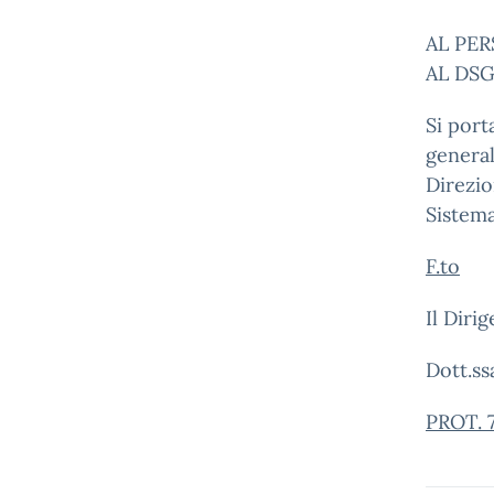
AL PE
AL DS
Si port
general
Direzio
Sistema
F.to
Il Diri
Dott.ss
PROT. 7