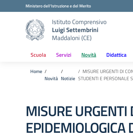
Vai ai contenuti
Vai al menu di navigazione
Vai al footer
Ministero dell'Istruzione e del Merito
Istituto Comprensivo
Luigi Settembrini
Maddaloni (CE)
Scuola
Servizi
Novità
Didattica
Home
MISURE URGENTI DI CO
Novità
Notizie
STUDENTI E PERSONALE 
MISURE URGENTI
EPIDEMIOLOGICA 