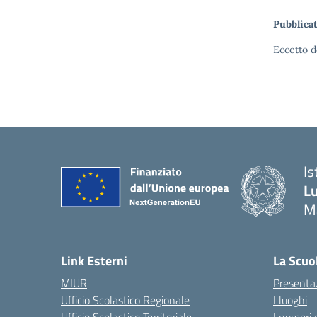
Pubblicat
Eccetto d
Is
Lu
M
— 
Link Esterni
La Scuo
MIUR
Presenta
Ufficio Scolastico Regionale
I luoghi