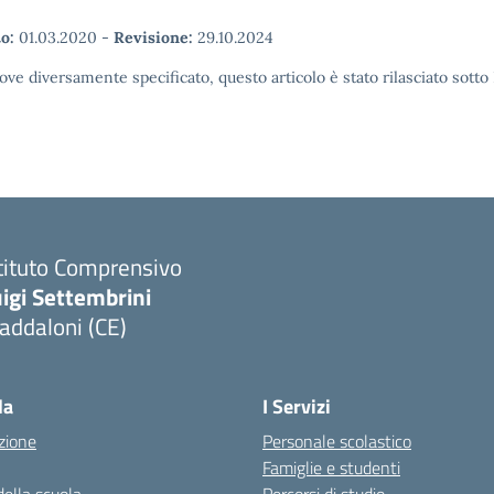
o:
01.03.2020
-
Revisione:
29.10.2024
ove diversamente specificato, questo articolo è stato rilasciato sott
tituto Comprensivo
igi Settembrini
addaloni (CE)
Visita la pagina iniziale della scuola
la
I Servizi
zione
Personale scolastico
Famiglie e studenti