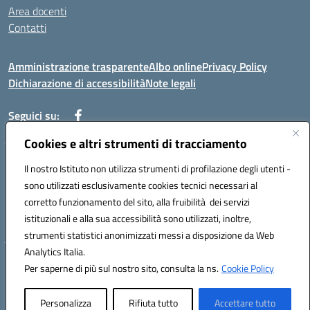
Area docenti
Contatti
Amministrazione trasparente
Albo online
Privacy Policy
Dichiarazione di accessibilità
Note legali
Seguici su:
Cookies e altri strumenti di tracciamento
Indirizzo: VIA BRECCIAME, 46 - 81024 MADDALONI (CE)
Il nostro Istituto non utilizza strumenti di profilazione degli utenti -
Mail: CEIC8AU001@istruzione.it - Pec: CEIC8AU001@pec.istruzione.it -
sono utilizzati esclusivamente cookies tecnici necessari al
Telefono: 0823408721
corretto funzionamento del sito, alla fruibilità dei servizi
Meccanografico: CEIC8AU001
istituzionali e alla sua accessibilità sono utilizzati, inoltre,
Codice fiscale: 93086080616
strumenti statistici anonimizzati messi a disposizione da Web
Analytics Italia.
Hosting & Powered by 3D Solution S.r.l.
Per saperne di più sul nostro sito, consulta la ns.
Cookie Policy
Concept & Design by Designers Italia
Personalizza
Rifiuta tutto
Accettare tutto