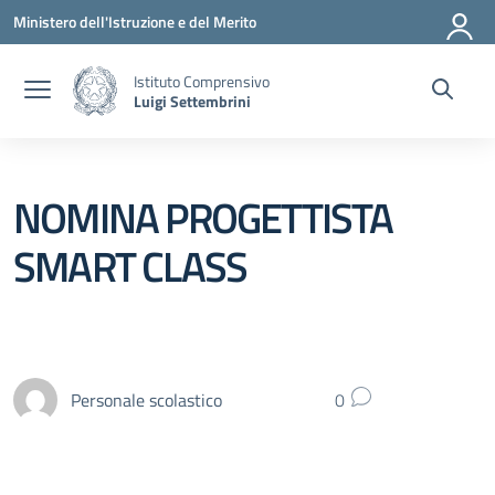
Vai ai contenuti
Vai al menu di navigazione
Vai al footer
Ministero dell'Istruzione e del Merito
Istituto Comprensivo
Luigi Settembrini
NOMINA PROGETTISTA
SMART CLASS
Personale scolastico
0