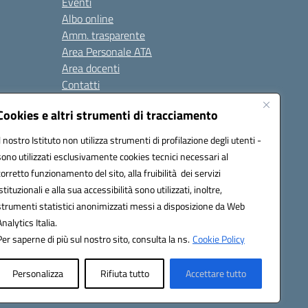
Eventi
Albo online
Amm. trasparente
Area Personale ATA
Area docenti
Contatti
Cookies e altri strumenti di tracciamento
Seguici su:
Il nostro Istituto non utilizza strumenti di profilazione degli utenti -
sono utilizzati esclusivamente cookies tecnici necessari al
corretto funzionamento del sito, alla fruibilità dei servizi
istituzionali e alla sua accessibilità sono utilizzati, inoltre,
823408721
strumenti statistici anonimizzati messi a disposizione da Web
Analytics Italia.
Per saperne di più sul nostro sito, consulta la ns.
Cookie Policy
Personalizza
Rifiuta tutto
Accettare tutto