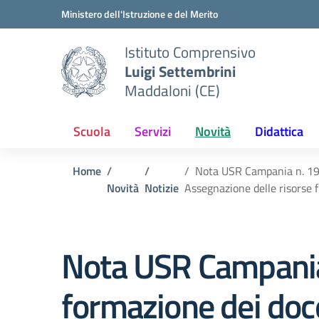
Vai ai contenuti
Vai al menu di navigazione
Vai al footer
Ministero dell'Istruzione e del Merito
Istituto Comprensivo
Luigi Settembrini
Maddaloni (CE)
Scuola
Servizi
Novità
Didattica
Home
Nota USR Campania n. 1947
Novità
Notizie
Assegnazione delle risorse f
Nota USR Campania 
formazione dei docen