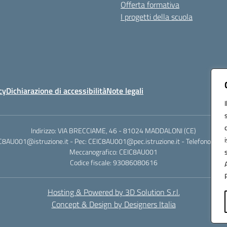
Offerta formativa
I progetti della scuola
cy
Dichiarazione di accessibilità
Note legali
Indirizzo: VIA BRECCIAME, 46 - 81024 MADDALONI (CE)
IC8AU001@istruzione.it - Pec: CEIC8AU001@pec.istruzione.it - Telefono: 0
Meccanografico: CEIC8AU001
Codice fiscale: 93086080616
Hosting & Powered by 3D Solution S.r.l.
Concept & Design by Designers Italia