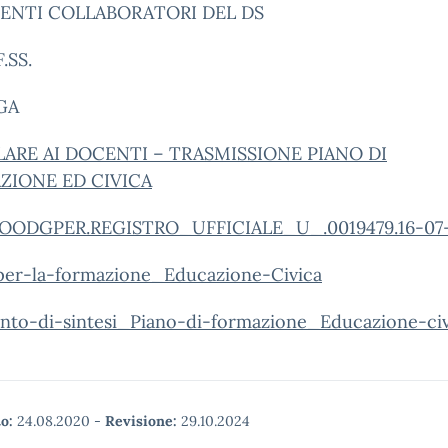
CENTI COLLABORATORI DEL DS
.SS.
GA
ARE AI DOCENTI – TRASMISSIONE PIANO DI
ZIONE ED CIVICA
OODGPER.REGISTRO_UFFICIALE_U_.0019479.16-07
per-la-formazione_Educazione-Civica
nto-di-sintesi_Piano-di-formazione_Educazione-civ
o:
24.08.2020
-
Revisione:
29.10.2024