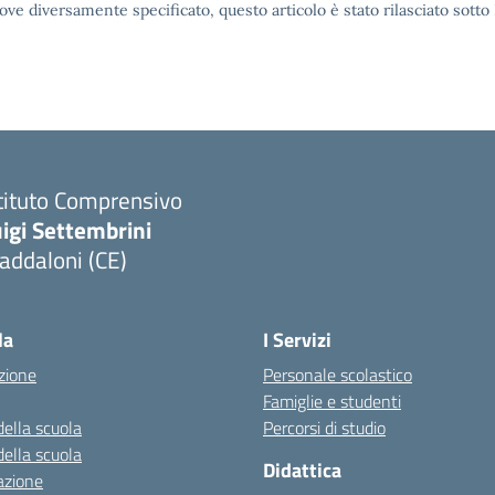
ove diversamente specificato, questo articolo è stato rilasciato sott
tituto Comprensivo
igi Settembrini
addaloni (CE)
Visita la pagina iniziale della scuola
la
I Servizi
zione
Personale scolastico
Famiglie e studenti
della scuola
Percorsi di studio
della scuola
Didattica
azione