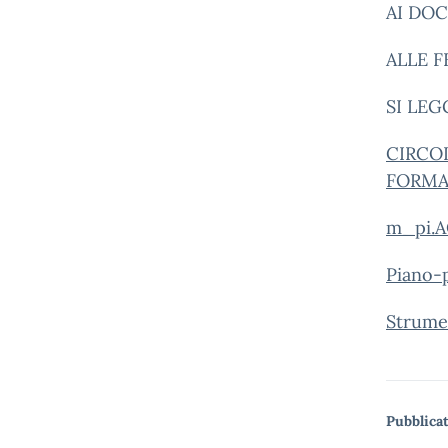
AI DO
ALLE FF
SI LEG
CIRCOL
FORMA
m_pi.A
Piano-
Strume
Pubblicat