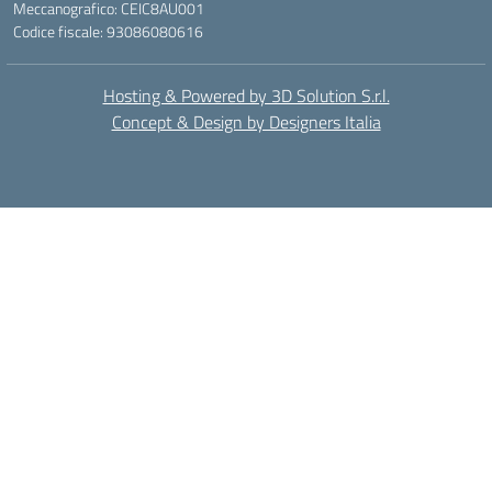
Meccanografico: CEIC8AU001
Codice fiscale: 93086080616
Hosting & Powered by 3D Solution S.r.l.
Concept & Design by Designers Italia