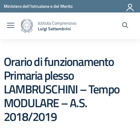
Vai ai contenuti
Vai al menu di navigazione
Vai al footer
Ministero dell'Istruzione e del Merito
Istituto Comprensivo
Luigi Settembrini
Orario di funzionamento
Primaria plesso
LAMBRUSCHINI – Tempo
MODULARE – A.S.
2018/2019