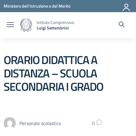
Vai ai contenuti
Vai al menu di navigazione
Vai al footer
Ministero dell'Istruzione e del Merito
Istituto Comprensivo
Luigi Settembrini
ORARIO DIDATTICA A
DISTANZA – SCUOLA
SECONDARIA I GRADO
Personale scolastico
0