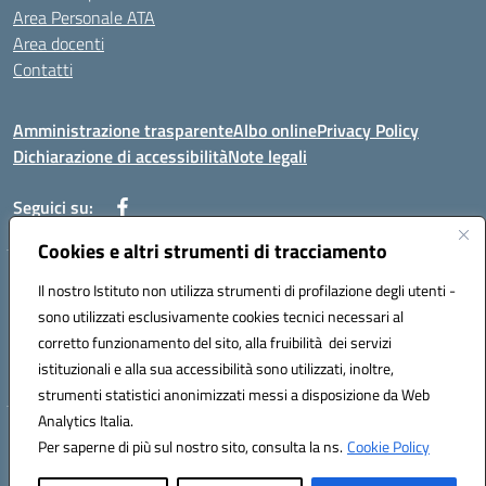
Area Personale ATA
Area docenti
Contatti
Amministrazione trasparente
Albo online
Privacy Policy
Dichiarazione di accessibilità
Note legali
Seguici su:
Cookies e altri strumenti di tracciamento
Indirizzo: VIA BRECCIAME, 46 - 81024 MADDALONI (CE)
Il nostro Istituto non utilizza strumenti di profilazione degli utenti -
Mail: CEIC8AU001@istruzione.it - Pec: CEIC8AU001@pec.istruzione.it -
sono utilizzati esclusivamente cookies tecnici necessari al
Telefono: 0823408721
corretto funzionamento del sito, alla fruibilità dei servizi
Meccanografico: CEIC8AU001
istituzionali e alla sua accessibilità sono utilizzati, inoltre,
Codice fiscale: 93086080616
strumenti statistici anonimizzati messi a disposizione da Web
Analytics Italia.
Hosting & Powered by 3D Solution S.r.l.
Per saperne di più sul nostro sito, consulta la ns.
Cookie Policy
Concept & Design by Designers Italia