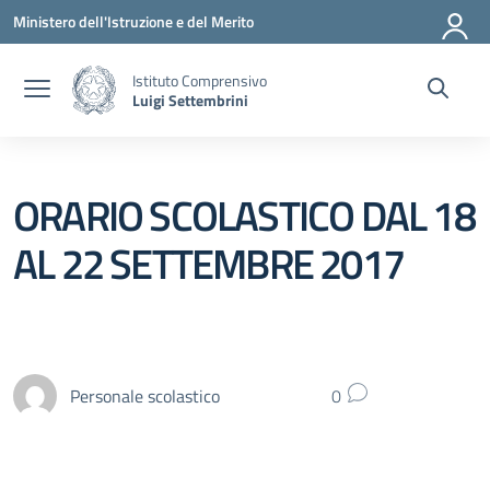
Vai ai contenuti
Vai al menu di navigazione
Vai al footer
Ministero dell'Istruzione e del Merito
Istituto Comprensivo
Luigi Settembrini
ORARIO SCOLASTICO DAL 18
AL 22 SETTEMBRE 2017
Personale scolastico
0