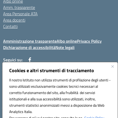
Albo online
Amm. trasparente
Area Personale ATA
Area docenti
Contatti
Amministrazione trasparente
Albo online
Privacy Policy
Dichiarazione di accessibilità
Note legali
Seguici su:
Cookies e altri strumenti di tracciamento
Indirizzo: VIA BRECCIAME, 46 - 81024 MADDALONI (CE)
Il nostro Istituto non utilizza strumenti di profilazione degli utenti -
Mail: CEIC8AU001@istruzione.it - Pec: CEIC8AU001@pec.istruzione.it -
sono utilizzati esclusivamente cookies tecnici necessari al
Telefono: 0823408721
corretto funzionamento del sito, alla fruibilità dei servizi
Meccanografico: CEIC8AU001
istituzionali e alla sua accessibilità sono utilizzati, inoltre,
Codice fiscale: 93086080616
strumenti statistici anonimizzati messi a disposizione da Web
Analytics Italia.
Hosting & Powered by 3D Solution S.r.l.
Per saperne di più sul nostro sito, consulta la ns.
Cookie Policy