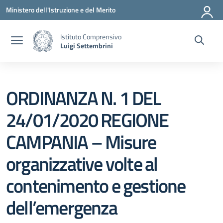
Vai ai contenuti
Vai al menu di navigazione
Vai al footer
Ministero dell'Istruzione e del Merito
Istituto Comprensivo
Luigi Settembrini
ORDINANZA N. 1 DEL
24/01/2020 REGIONE
CAMPANIA – Misure
organizzative volte al
contenimento e gestione
dell’emergenza