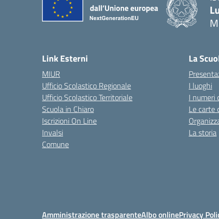
Lu
M
— 
Link Esterni
La Scuo
MIUR
Presenta
Ufficio Scolastico Regionale
I luoghi
Ufficio Scolastico Territoriale
I numeri 
Scuola in Chiaro
Le carte 
Iscrizioni On Line
Organizz
Invalsi
La storia
Comune
Amministrazione trasparente
Albo online
Privacy Poli