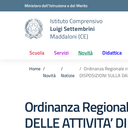
Vai ai contenuti
Vai al menu di navigazione
Vai al footer
Ministero dell'Istruzione e del Merito
Istituto Comprensivo
Luigi Settembrini
Maddaloni (CE)
Scuola
Servizi
Novità
Didattica
Home
Ordinanza Regionale 
Novità
Notizie
DISPOSIZIONI SULLA D
Ordinanza Regiona
DELLE ATTIVITA’ 