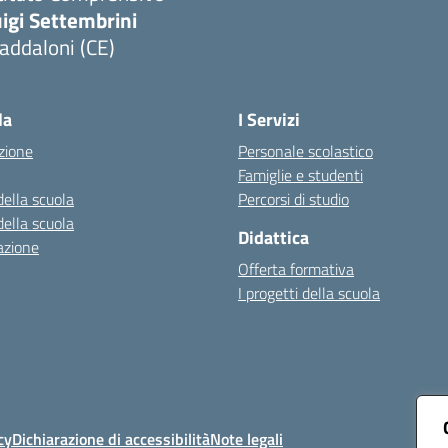
igi Settembrini
addaloni (CE)
Visita la pagina iniziale della scuola
la
I Servizi
zione
Personale scolastico
Famiglie e studenti
della scuola
Percorsi di studio
della scuola
Didattica
azione
Offerta formativa
I progetti della scuola
cy
Dichiarazione di accessibilità
Note legali