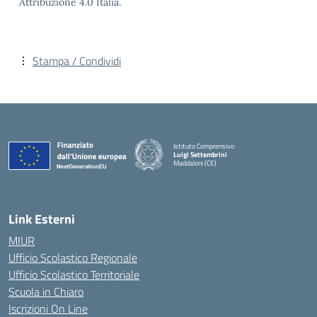
Attribuzione 4.0 Italia.
Stampa / Condividi
Istituto Comprensivo
Luigi Settembrini
Maddaloni (CE)
— Visita la pagina iniziale della scuola
Link Esterni
MIUR
Ufficio Scolastico Regionale
Ufficio Scolastico Territoriale
Scuola in Chiaro
Iscrizioni On Line