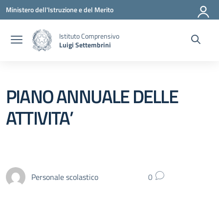
Vai ai contenuti
Vai al menu di navigazione
Vai al footer
Ministero dell'Istruzione e del Merito
Istituto Comprensivo
Luigi Settembrini
PIANO ANNUALE DELLE
ATTIVITA’
Personale scolastico
0