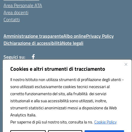
Area Personale ATA
Area docenti
Contatti
Amministrazione trasparente
Albo online
Privacy Policy
Dichiarazione di accessibilità
Note legali
Seguici su:
Cookies e altri strumenti di tracciamento
Indirizzo: VIA BRECCIAME, 46 - 81024 MADDALONI (CE)
Il nostro Istituto non utilizza strumenti di profilazione degli utenti -
Mail: CEIC8AU001@istruzione.it - Pec: CEIC8AU001@pec.istruzione.it -
sono utilizzati esclusivamente cookies tecnici necessari al
Telefono: 0823408721
corretto funzionamento del sito, alla fruibilità dei servizi
Meccanografico: CEIC8AU001
istituzionali e alla sua accessibilità sono utilizzati, inoltre,
Codice fiscale: 93086080616
strumenti statistici anonimizzati messi a disposizione da Web
Analytics Italia.
Hosting & Powered by 3D Solution S.r.l.
Per saperne di più sul nostro sito, consulta la ns.
Cookie Policy
Concept & Design by Designers Italia