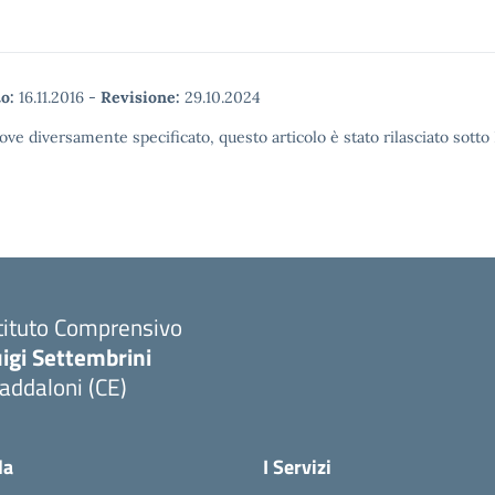
o:
16.11.2016
-
Revisione:
29.10.2024
ove diversamente specificato, questo articolo è stato rilasciato sott
tituto Comprensivo
igi Settembrini
addaloni (CE)
Visita la pagina iniziale della scuola
la
I Servizi