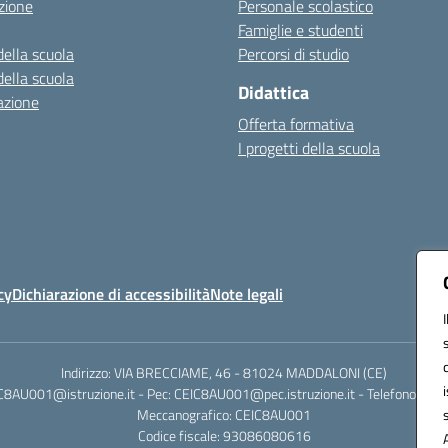
zione
Personale scolastico
Famiglie e studenti
della scuola
Percorsi di studio
della scuola
Didattica
azione
Offerta formativa
I progetti della scuola
cy
Dichiarazione di accessibilità
Note legali
Indirizzo: VIA BRECCIAME, 46 - 81024 MADDALONI (CE)
IC8AU001@istruzione.it - Pec: CEIC8AU001@pec.istruzione.it - Telefono: 0
Meccanografico: CEIC8AU001
Codice fiscale: 93086080616