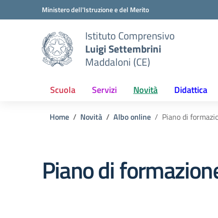
Vai ai contenuti
Vai al menu di navigazione
Vai al footer
Ministero dell'Istruzione e del Merito
Istituto Comprensivo
Luigi Settembrini
Maddaloni (CE)
Scuola
Servizi
Novità
Didattica
Home
Novità
Albo online
Piano di formazi
Piano di formazione