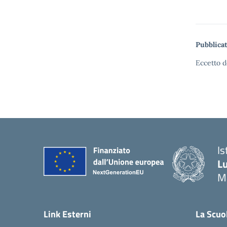
Pubblicat
Eccetto d
Is
Lu
M
— 
Link Esterni
La Scuo