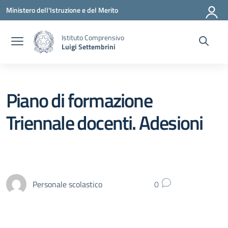
Vai ai contenuti
Vai al menu di navigazione
Vai al footer
Ministero dell'Istruzione e del Merito
Istituto Comprensivo
Luigi Settembrini
Piano di formazione
Triennale docenti. Adesioni
Personale scolastico
0