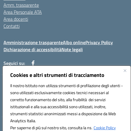
Amm. trasparente
Area Personale ATA
Area docenti
Contatti
Amministrazione trasparente
Albo online
Privacy Policy
Dichiarazione di accessibilità
Note legali
Seguici su:
Cookies e altri strumenti di tracciamento
Indirizzo: VIA BRECCIAME, 46 - 81024 MADDALONI (CE)
Il nostro Istituto non utilizza strumenti di profilazione degli utenti -
Mail: CEIC8AU001@istruzione.it - Pec: CEIC8AU001@pec.istruzione.it -
sono utilizzati esclusivamente cookies tecnici necessari al
Telefono: 0823408721
corretto funzionamento del sito, alla fruibilità dei servizi
Meccanografico: CEIC8AU001
istituzionali e alla sua accessibilità sono utilizzati, inoltre,
Codice fiscale: 93086080616
strumenti statistici anonimizzati messi a disposizione da Web
Analytics Italia.
Hosting & Powered by 3D Solution S.r.l.
Per saperne di più sul nostro sito, consulta la ns.
Cookie Policy