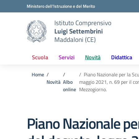
Vai ai contenuti
Vai al menu di navigazione
Vai al footer
Ministero dell'Istruzione e del Merito
Istituto Comprensivo
Luigi Settembrini
Maddaloni (CE)
Scuola
Servizi
Novità
Didattica
Home
Piano Nazionale per la Scu
Novità
Albo
maggio 2021, n. 69 per il co
online
Mezzogiorno.
Piano Nazionale per