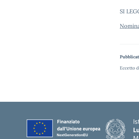
SI LEG
Nomin
Pubblicat
Eccetto d
Is
Lu
M