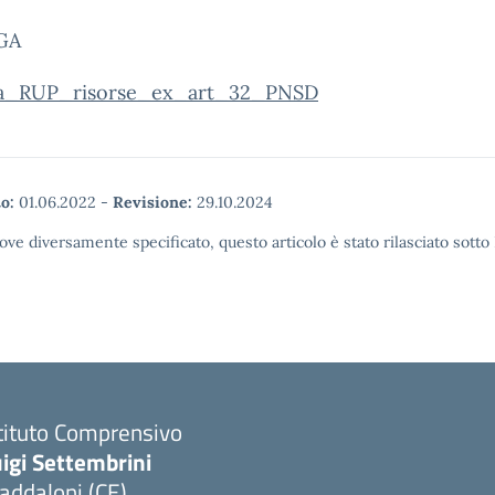
GA
a_RUP_risorse_ex_art_32_PNSD
o:
01.06.2022
-
Revisione:
29.10.2024
ove diversamente specificato, questo articolo è stato rilasciato sott
tituto Comprensivo
igi Settembrini
addaloni (CE)