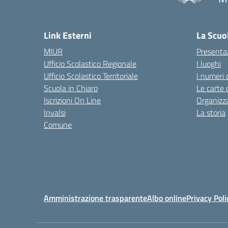
— 
Link Esterni
La Scuo
MIUR
Presenta
Ufficio Scolastico Regionale
I luoghi
Ufficio Scolastico Territoriale
I numeri 
Scuola in Chiaro
Le carte 
Iscrizioni On Line
Organizz
Invalsi
La storia
Comune
Amministrazione trasparente
Albo online
Privacy Poli