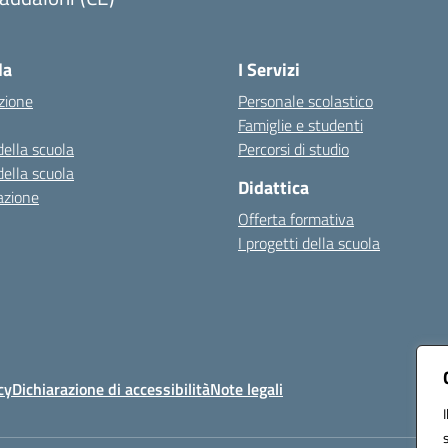
Visita la pagina iniziale della scuola
la
I Servizi
zione
Personale scolastico
Famiglie e studenti
della scuola
Percorsi di studio
della scuola
Didattica
azione
Offerta formativa
I progetti della scuola
cy
Dichiarazione di accessibilità
Note legali