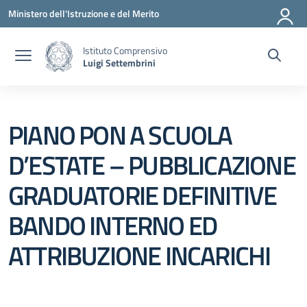
Vai ai contenuti
Vai al menu di navigazione
Vai al footer
Ministero dell'Istruzione e del Merito
Istituto Comprensivo
Luigi Settembrini
PIANO PON A SCUOLA
D’ESTATE – PUBBLICAZIONE
GRADUATORIE DEFINITIVE
BANDO INTERNO ED
ATTRIBUZIONE INCARICHI