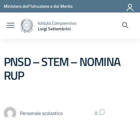
Vai ai contenuti
Vai al menu di navigazione
Vai al footer
Ministero dell'Istruzione e del Merito
Istituto Comprensivo
Luigi Settembrini
PNSD – STEM – NOMINA
RUP
Personale scolastico
0