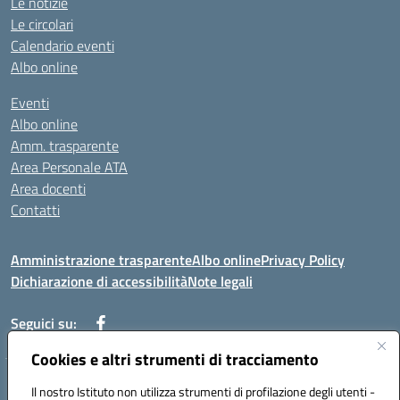
Le notizie
Le circolari
Calendario eventi
Albo online
Eventi
Albo online
Amm. trasparente
Area Personale ATA
Area docenti
Contatti
Amministrazione trasparente
Albo online
Privacy Policy
Dichiarazione di accessibilità
Note legali
Seguici su:
Cookies e altri strumenti di tracciamento
Indirizzo: VIA BRECCIAME, 46 - 81024 MADDALONI (CE)
Il nostro Istituto non utilizza strumenti di profilazione degli utenti -