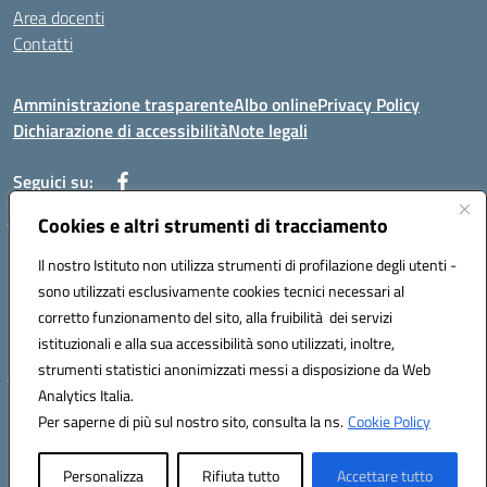
Area docenti
Contatti
Amministrazione trasparente
Albo online
Privacy Policy
Dichiarazione di accessibilità
Note legali
Seguici su:
Cookies e altri strumenti di tracciamento
Indirizzo: VIA BRECCIAME, 46 - 81024 MADDALONI (CE)
Il nostro Istituto non utilizza strumenti di profilazione degli utenti -
Mail: CEIC8AU001@istruzione.it - Pec: CEIC8AU001@pec.istruzione.it -
sono utilizzati esclusivamente cookies tecnici necessari al
Telefono: 0823408721
corretto funzionamento del sito, alla fruibilità dei servizi
Meccanografico: CEIC8AU001
istituzionali e alla sua accessibilità sono utilizzati, inoltre,
Codice fiscale: 93086080616
strumenti statistici anonimizzati messi a disposizione da Web
Analytics Italia.
Hosting & Powered by 3D Solution S.r.l.
Per saperne di più sul nostro sito, consulta la ns.
Cookie Policy
Concept & Design by Designers Italia
Personalizza
Rifiuta tutto
Accettare tutto