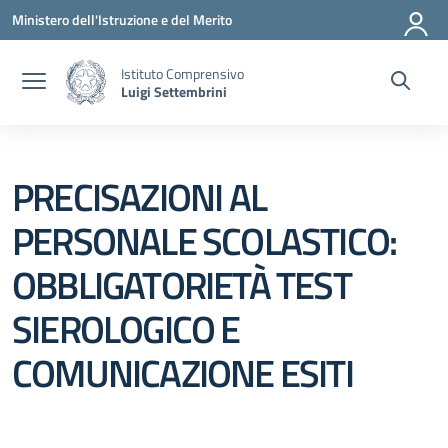
Vai ai contenuti
Vai al menu di navigazione
Vai al footer
Ministero dell'Istruzione e del Merito
Istituto Comprensivo
Luigi Settembrini
PRECISAZIONI AL
PERSONALE SCOLASTICO:
OBBLIGATORIETÀ TEST
SIEROLOGICO E
COMUNICAZIONE ESITI