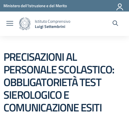
Vai ai contenuti
Vai al menu di navigazione
Vai al footer
Ministero dell'Istruzione e del Merito
Istituto Comprensivo
Luigi Settembrini
PRECISAZIONI AL
PERSONALE SCOLASTICO:
OBBLIGATORIETÀ TEST
SIEROLOGICO E
COMUNICAZIONE ESITI