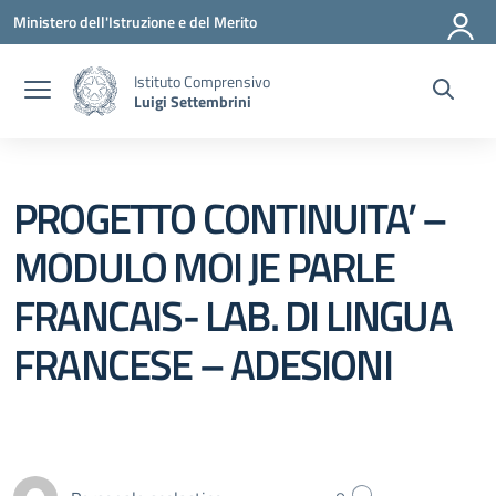
Vai ai contenuti
Vai al menu di navigazione
Vai al footer
Ministero dell'Istruzione e del Merito
Istituto Comprensivo
Luigi Settembrini
PROGETTO CONTINUITA’ –
MODULO MOI JE PARLE
FRANCAIS- LAB. DI LINGUA
FRANCESE – ADESIONI