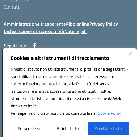
Contatti
Amministrazione trasparente
Albo online
Privacy Policy
Dichiarazione di accessibilità
Note legali
Seguici su:
Cookies e altri strumenti di tracciamento
Indirizzo: VIA BRECCIAME, 46 - 81024 MADDALONI (CE)
Il nostro Istituto non utilizza strumenti di profilazione degli utenti -
Mail: CEIC8AU001@istruzione.it - Pec: CEIC8AU001@pec.istruzione.it -
sono utilizzati esclusivamente cookies tecnici necessari al
Telefono: 0823408721
corretto funzionamento del sito, alla fruibilità dei servizi
Meccanografico: CEIC8AU001
istituzionali e alla sua accessibilità sono utilizzati, inoltre,
Codice fiscale: 93086080616
strumenti statistici anonimizzati messi a disposizione da Web
Analytics Italia.
Hosting & Powered by 3D Solution S.r.l.
Per saperne di più sul nostro sito, consulta la ns.
Cookie Policy
Concept & Design by Designers Italia
Personalizza
Rifiuta tutto
Accettare tutto