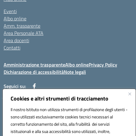
Eventi
Albo online
Amm. trasparente
Area Personale ATA
Area docenti
Contatti
Amministrazione trasparente
Albo online
Privacy Policy
Dichiarazione di accessibilità
Note legali
Seguici su:
Cookies e altri strumenti di tracciamento
Indirizzo: VIA BRECCIAME, 46 - 81024 MADDALONI (CE)
Il nostro Istituto non utilizza strumenti di profilazione degli utenti -
Mail: CEIC8AU001@istruzione.it - Pec: CEIC8AU001@pec.istruzione.it -
sono utilizzati esclusivamente cookies tecnici necessari al
Telefono: 0823408721
corretto funzionamento del sito, alla fruibilità dei servizi
Meccanografico: CEIC8AU001
istituzionali e alla sua accessibilità sono utilizzati, inoltre,
Codice fiscale: 93086080616