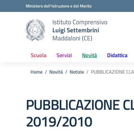
Vai ai contenuti
Vai al menu di navigazione
Vai al footer
Ministero dell'Istruzione e del Merito
Istituto Comprensivo
Luigi Settembrini
Maddaloni (CE)
Scuola
Servizi
Novità
Didattica
Home
Novità
Notizie
PUBBLICAZIONE CLA
PUBBLICAZIONE CL
2019/2010