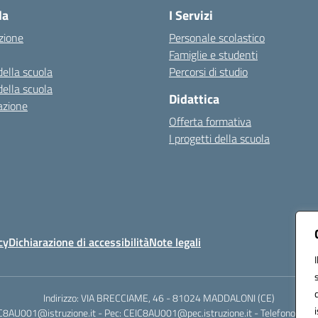
la
I Servizi
zione
Personale scolastico
Famiglie e studenti
della scuola
Percorsi di studio
della scuola
Didattica
azione
Offerta formativa
I progetti della scuola
cy
Dichiarazione di accessibilità
Note legali
Indirizzo: VIA BRECCIAME, 46 - 81024 MADDALONI (CE)
IC8AU001@istruzione.it - Pec: CEIC8AU001@pec.istruzione.it - Telefono: 0