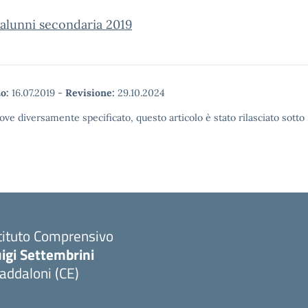
alunni secondaria 2019
o:
16.07.2019
-
Revisione:
29.10.2024
ove diversamente specificato, questo articolo è stato rilasciato sott
tituto Comprensivo
igi Settembrini
addaloni (CE)
Visita la pagina iniziale della scuola