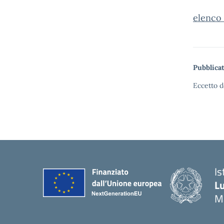
elenco 
Pubblicat
Eccetto d
Is
Lu
M
— 