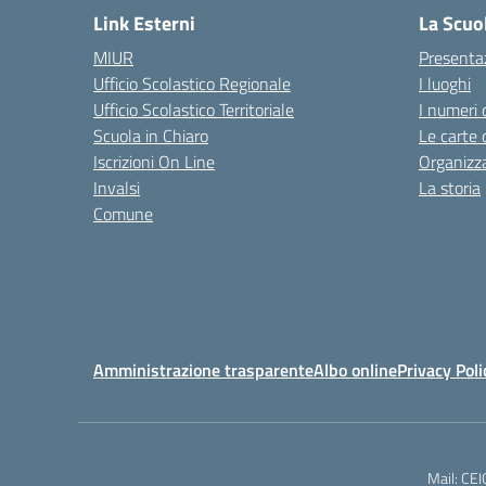
Link Esterni
La Scuo
MIUR
Presenta
Ufficio Scolastico Regionale
I luoghi
Ufficio Scolastico Territoriale
I numeri 
Scuola in Chiaro
Le carte 
Iscrizioni On Line
Organizz
Invalsi
La storia
Comune
Amministrazione trasparente
Albo online
Privacy Poli
Mail: CE