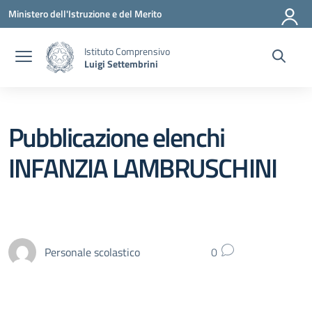
Vai ai contenuti
Vai al menu di navigazione
Vai al footer
Ministero dell'Istruzione e del Merito
Istituto Comprensivo
Luigi Settembrini
Pubblicazione elenchi
INFANZIA LAMBRUSCHINI
Personale scolastico
0