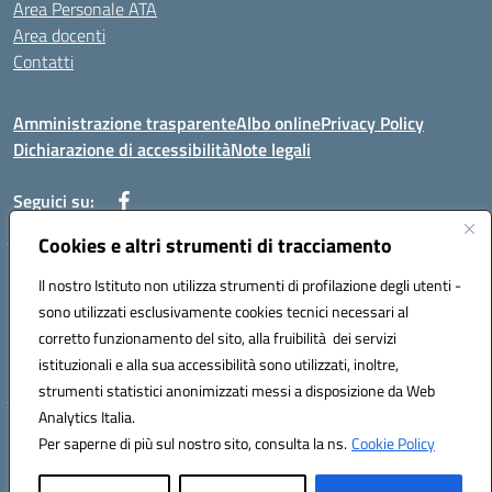
Area Personale ATA
Area docenti
Contatti
Amministrazione trasparente
Albo online
Privacy Policy
Dichiarazione di accessibilità
Note legali
Seguici su:
Cookies e altri strumenti di tracciamento
Indirizzo: VIA BRECCIAME, 46 - 81024 MADDALONI (CE)
Il nostro Istituto non utilizza strumenti di profilazione degli utenti -
Mail: CEIC8AU001@istruzione.it - Pec: CEIC8AU001@pec.istruzione.it -
sono utilizzati esclusivamente cookies tecnici necessari al
Telefono: 0823408721
corretto funzionamento del sito, alla fruibilità dei servizi
Meccanografico: CEIC8AU001
istituzionali e alla sua accessibilità sono utilizzati, inoltre,
Codice fiscale: 93086080616
strumenti statistici anonimizzati messi a disposizione da Web
Analytics Italia.
Hosting & Powered by 3D Solution S.r.l.
Per saperne di più sul nostro sito, consulta la ns.
Cookie Policy
Concept & Design by Designers Italia