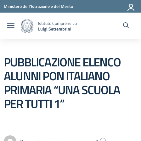
Vai ai contenuti
Vai al menu di navigazione
Vai al footer
Ministero dell'Istruzione e del Merito
Istituto Comprensivo
Luigi Settembrini
PUBBLICAZIONE ELENCO
ALUNNI PON ITALIANO
PRIMARIA “UNA SCUOLA
PER TUTTI 1”