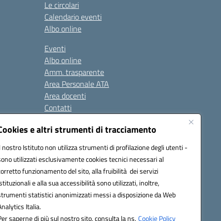
Le circolari
Calendario eventi
Albo online
Eventi
Albo online
Amm. trasparente
Area Personale ATA
Area docenti
Contatti
Cookies e altri strumenti di tracciamento
Seguici su:
Il nostro Istituto non utilizza strumenti di profilazione degli utenti -
sono utilizzati esclusivamente cookies tecnici necessari al
corretto funzionamento del sito, alla fruibilità dei servizi
istituzionali e alla sua accessibilità sono utilizzati, inoltre,
823408721
strumenti statistici anonimizzati messi a disposizione da Web
Analytics Italia.
Per saperne di più sul nostro sito, consulta la ns.
Cookie Policy