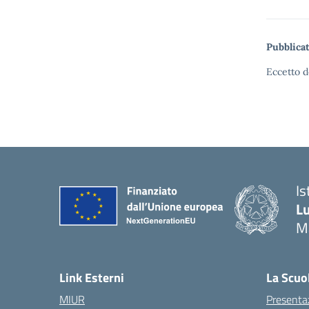
Pubblicat
Eccetto d
Is
Lu
M
— 
Link Esterni
La Scuo
MIUR
Presenta