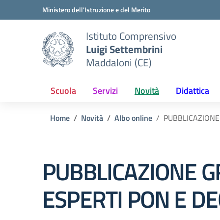
Vai ai contenuti
Vai al menu di navigazione
Vai al footer
Ministero dell'Istruzione e del Merito
Istituto Comprensivo
Luigi Settembrini
Maddaloni (CE)
Scuola
Servizi
Novità
Didattica
Home
Novità
Albo online
PUBBLICAZIONE
PUBBLICAZIONE G
ESPERTI PON E D