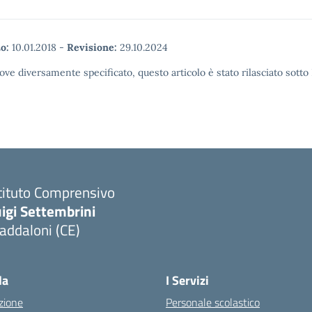
o:
10.01.2018
-
Revisione:
29.10.2024
ove diversamente specificato, questo articolo è stato rilasciato sott
tituto Comprensivo
igi Settembrini
addaloni (CE)
Visita la pagina iniziale della scuola
la
I Servizi
zione
Personale scolastico