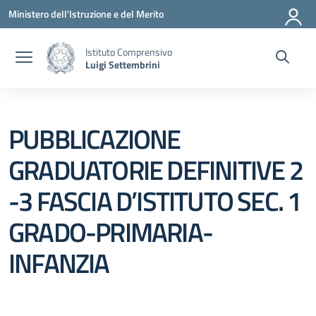
Vai ai contenuti
Vai al menu di navigazione
Vai al footer
Ministero dell'Istruzione e del Merito
Istituto Comprensivo
Luigi Settembrini
PUBBLICAZIONE
GRADUATORIE DEFINITIVE 2
-3 FASCIA D’ISTITUTO SEC. 1
GRADO-PRIMARIA-
INFANZIA