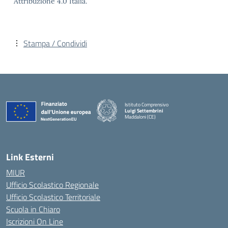
Attribuzione 4.0 Italia.
Stampa / Condividi
Istituto Comprensivo
Luigi Settembrini
Maddaloni (CE)
— Visita la pagina iniziale della scuola
Link Esterni
MIUR
Ufficio Scolastico Regionale
Ufficio Scolastico Territoriale
Scuola in Chiaro
Iscrizioni On Line