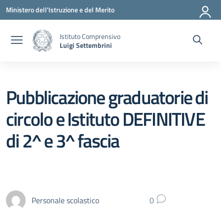
Vai ai contenuti
Vai al menu di navigazione
Vai al footer
Ministero dell'Istruzione e del Merito
Istituto Comprensivo
Luigi Settembrini
Pubblicazione graduatorie di
circolo e Istituto DEFINITIVE
di 2^ e 3^ fascia
Personale scolastico
0