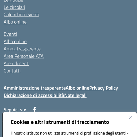
Le circolari
Calendario eventi
Albo online
Eventi
Albo online
Amm. trasparente
Area Personale ATA
Area docenti
Contatti
Amministrazione trasparente
Albo online
Privacy Policy
Dichiarazione di accessibilità
Note legali
Seguici su:
Cookies e altri strumenti di tracciamento
Indirizzo: VIA BRECCIAME, 46 - 81024 MADDALONI (CE)
Il nostro Istituto non utilizza strumenti di profilazione degli utenti -