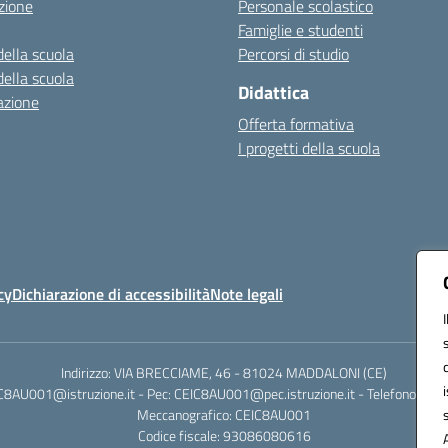
zione
Personale scolastico
Famiglie e studenti
della scuola
Percorsi di studio
della scuola
Didattica
azione
Offerta formativa
I progetti della scuola
cy
Dichiarazione di accessibilità
Note legali
Indirizzo: VIA BRECCIAME, 46 - 81024 MADDALONI (CE)
IC8AU001@istruzione.it - Pec: CEIC8AU001@pec.istruzione.it - Telefono: 0
Meccanografico: CEIC8AU001
Codice fiscale: 93086080616