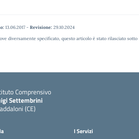
o:
13.06.2017
-
Revisione:
29.10.2024
ove diversamente specificato, questo articolo è stato rilasciato sott
tituto Comprensivo
igi Settembrini
addaloni (CE)
Visita la pagina iniziale della scuola
la
I Servizi