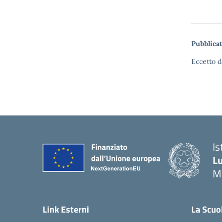
Pubblicat
Eccetto d
Is
Lu
M
— 
Link Esterni
La Scuo