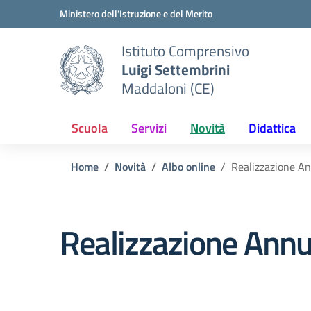
Vai ai contenuti
Vai al menu di navigazione
Vai al footer
Ministero dell'Istruzione e del Merito
Istituto Comprensivo
Luigi Settembrini
Maddaloni (CE)
Scuola
Servizi
Novità
Didattica
Home
Novità
Albo online
Realizzazione An
Realizzazione Annu