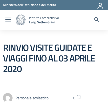
Vai ai contenuti
Vai al menu di navigazione
Vai al footer
Ministero dell'Istruzione e del Merito
Istituto Comprensivo
Luigi Settembrini
RINVIO VISITE GUIDATE E
VIAGGI FINO AL 03 APRILE
2020
Personale scolastico
0